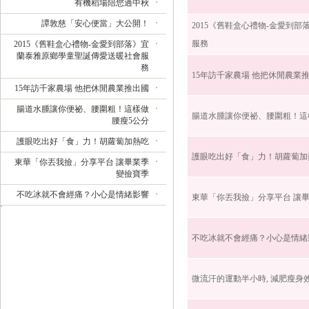
有機稻場陪您過中秋
譚敦慈「安心便當」大公開！
2015《舊鞋盒心禮物-金愛到
服務
2015《舊鞋盒心禮物-金愛到部落》宜
蘭泰雅原鄉學童聖誕傳愛送暖社會服
務
15年訪千家農場 他把休閒農業
15年訪千家農場 他把休閒農業推出國
腸道水腫讓你便祕、腰圍粗！這樣做
腸道水腫讓你便祕、腰圍粗！這
腰瘦5公分
護眼吃出好「食」力！胡蘿蔔加熱吃
護眼吃出好「食」力！胡蘿蔔加
東華「你丟我撿」分享平台 讓畢業季
變撿寶季
不吃冰就不會經痛？小心是情緒影響
東華「你丟我撿」分享平台 讓
不吃冰就不會經痛？小心是情緒
微流汗的運動半小時, 減肥瘦身