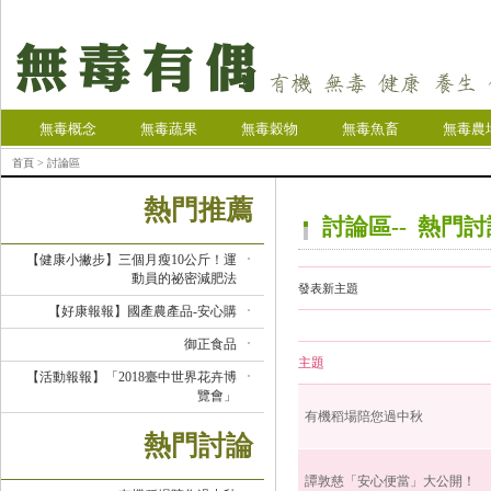
無毒概念
無毒蔬果
無毒穀物
無毒魚畜
無毒農
首頁
> 討論區
熱門推薦
討論區-- 熱門
【健康小撇步】三個月瘦10公斤！運
動員的祕密減肥法
發表新主題
【好康報報】國產農產品-安心購
御正食品
主題
【活動報報】「2018臺中世界花卉博
覽會」
有機稻場陪您過中秋
熱門討論
譚敦慈「安心便當」大公開！