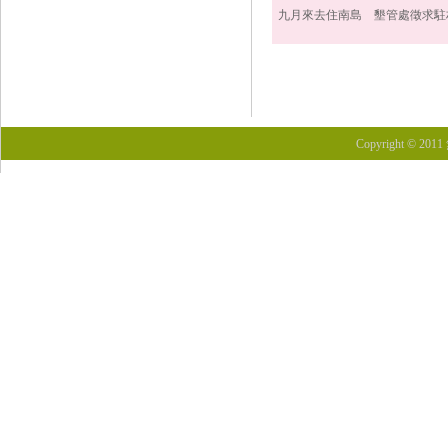
九月來去住南島 墾管處徵求駐
Copyright © 201