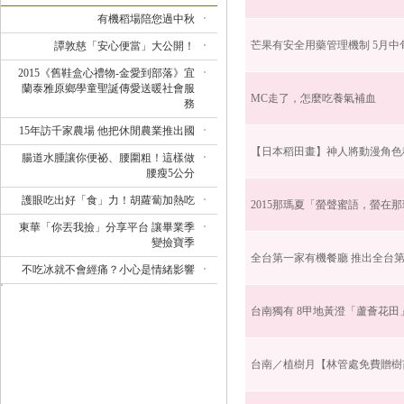
有機稻場陪您過中秋
芒果有安全用藥管理機制 5月中
譚敦慈「安心便當」大公開！
2015《舊鞋盒心禮物-金愛到部落》宜
蘭泰雅原鄉學童聖誕傳愛送暖社會服
MC走了，怎麼吃養氣補血
務
15年訪千家農場 他把休閒農業推出國
【日本稻田畫】神人將動漫角色
腸道水腫讓你便祕、腰圍粗！這樣做
腰瘦5公分
護眼吃出好「食」力！胡蘿蔔加熱吃
2015那瑪夏「螢聲蜜語，螢在
東華「你丟我撿」分享平台 讓畢業季
變撿寶季
全台第一家有機餐廳 推出全台
不吃冰就不會經痛？小心是情緒影響
台南獨有 8甲地黃澄「蘆薈花田
台南／植樹月【林管處免費贈樹