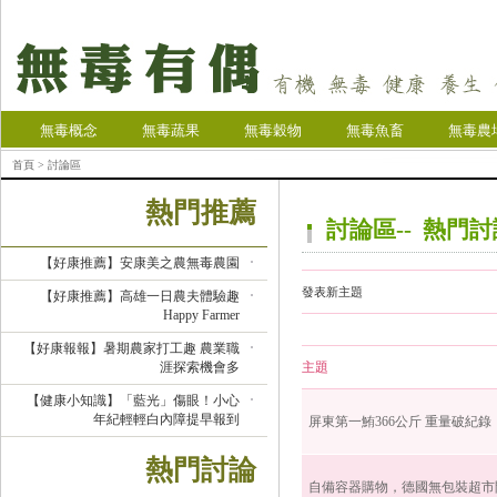
無毒概念
無毒蔬果
無毒穀物
無毒魚畜
無毒農
首頁
> 討論區
熱門推薦
討論區-- 熱門
【好康推薦】安康美之農無毒農園
發表新主題
【好康推薦】高雄一日農夫體驗趣
Happy Farmer
【好康報報】暑期農家打工趣 農業職
涯探索機會多
主題
【健康小知識】「藍光」傷眼！小心
年紀輕輕白內障提早報到
屏東第一鮪366公斤 重量破紀錄
熱門討論
自備容器購物，德國無包裝超市