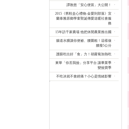
譚敦慈「安心便當」大公開！
2015《舊鞋盒心禮物-金愛到部落》宜
蘭泰雅原鄉學童聖誕傳愛送暖社會服
務
15年訪千家農場 他把休閒農業推出國
腸道水腫讓你便祕、腰圍粗！這樣做
腰瘦5公分
護眼吃出好「食」力！胡蘿蔔加熱吃
東華「你丟我撿」分享平台 讓畢業季
變撿寶季
不吃冰就不會經痛？小心是情緒影響