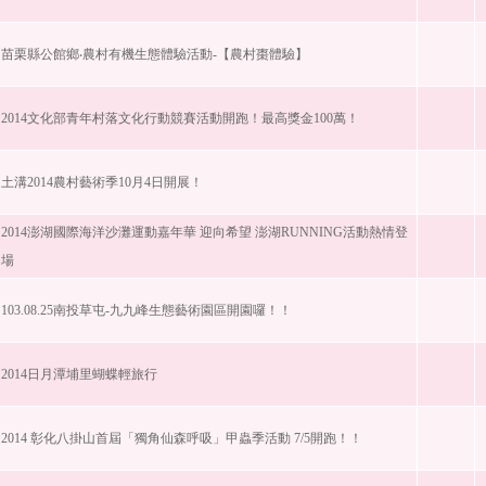
苗栗縣公館鄉‧農村有機生態體驗活動-【農村棗體驗】
2014文化部青年村落文化行動競賽活動開跑！最高獎金100萬！
土溝2014農村藝術季10月4日開展！
2014澎湖國際海洋沙灘運動嘉年華 迎向希望 澎湖RUNNING活動熱情登
場
103.08.25南投草屯-九九峰生態藝術園區開園囉！！
2014日月潭埔里蝴蝶輕旅行
2014 彰化八掛山首屆「獨角仙森呼吸」甲蟲季活動 7/5開跑！！