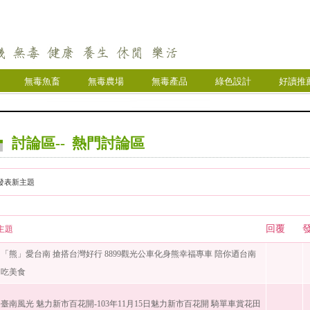
無毒魚畜
無毒農場
無毒產品
綠色設計
好讀推
討論區-- 熱門討論區
發表新主題
回覆
主題
「熊」愛台南 搶搭台灣好行 8899觀光公車化身熊幸福專車 陪你迺台南
吃美食
臺南風光 魅力新市百花開-103年11月15日魅力新市百花開 騎單車賞花田