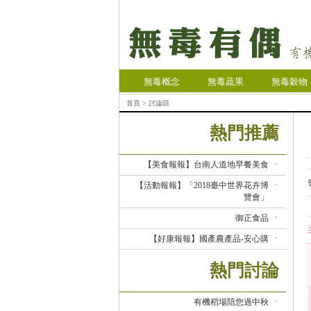
無毒概念
無毒蔬果
無毒穀物
首頁
> 討論區
熱門推薦
【美食報報】台南人道地早餐美食
【活動報報】「2018臺中世界花卉博
覽會」
御正食品
【好康報報】國產農產品-安心購
熱門討論
有機稻場陪您過中秋