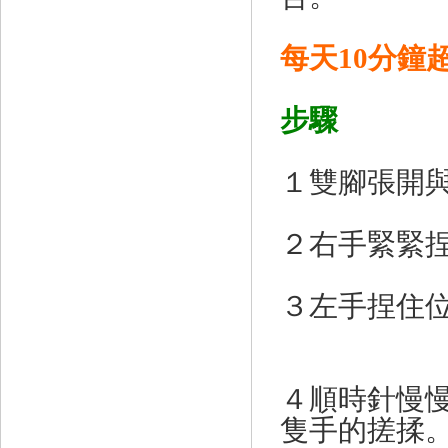
每天10分鐘
步驟
１雙腳張開
２右手緊緊
３左手捏住
４順時針慢
隻手的搓揉