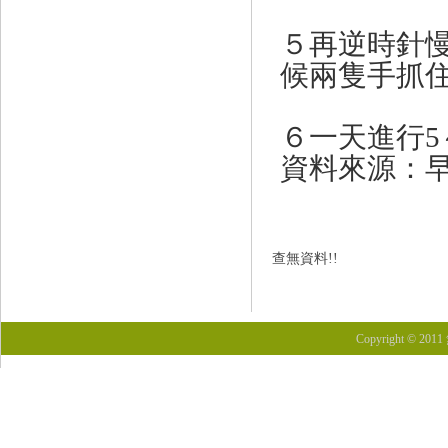
５再逆時針
候兩隻手抓
６一天進行5
資料來源：
查無資料!!
Copyright © 201