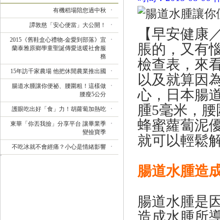
有機稻場陪您過中秋
譚敦慈「安心便當」大公開！
【早安健康
2015《舊鞋盒心禮物-金愛到部落》宜
脹的，又有
蘭泰雅原鄉學童聖誕傳愛送暖社會服
務
檢查表，來
15年訪千家農場 他把休閒農業推出國
以及就算因
腸道水腫讓你便祕、腰圍粗！這樣做
心，日本腸
腰瘦5公分
腫5毫米，腰
護眼吃出好「食」力！胡蘿蔔加熱吃
蜂蜜蘿蔔泥
東華「你丟我撿」分享平台 讓畢業季
變撿寶季
就可以輕鬆
不吃冰就不會經痛？小心是情緒影響
腸道水腫造
腸道水腫是
造成水腫所