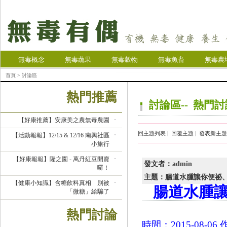
無毒概念
無毒蔬果
無毒穀物
無毒魚畜
無毒農
首頁
> 討論區
熱門推薦
討論區-- 熱門
【好康推薦】安康美之農無毒農園
回主題列表
|
回覆主題
|
發表新主題
【活動報報】12/15 & 12/16 南興社區
小旅行
【好康報報】隆之園 - 萬丹紅豆開賣
發文者：admin
囉！
主題：腸道水腫讓你便祕、
【健康小知識】含糖飲料真相 別被
腸道水腫讓
「微糖」給騙了
熱門討論
時間：2015-08-