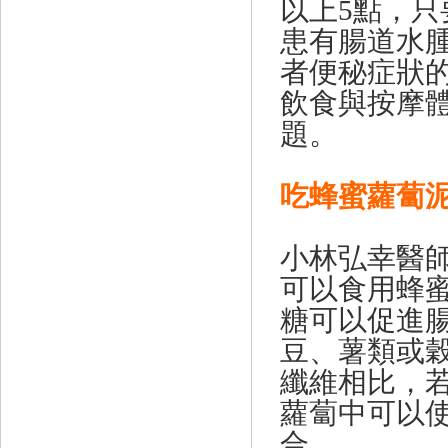
以上5點，只
患有腸道水
者便秘症狀
飲食與按摩
題。
吃蜂蜜蘿蔔
小林弘幸醫
可以食用蜂
糖可以促進
豆、薯類或
纖維相比，
蘿蔔中可以
合。