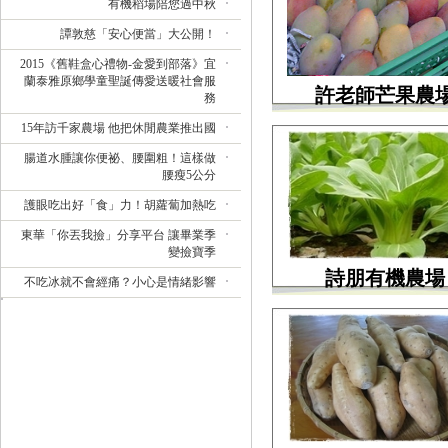
有機稻場陪您過中秋
譚敦慈「安心便當」大公開！
2015《舊鞋盒心禮物-金愛到部落》宜
蘭泰雅原鄉學童聖誕傳愛送暖社會服
許老師芒果農
務
15年訪千家農場 他把休閒農業推出國
腸道水腫讓你便祕、腰圍粗！這樣做
腰瘦5公分
護眼吃出好「食」力！胡蘿蔔加熱吃
東華「你丟我撿」分享平台 讓畢業季
變撿寶季
詩朋有機農場
不吃冰就不會經痛？小心是情緒影響