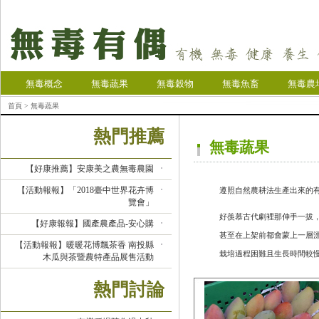
無毒概念
無毒蔬果
無毒穀物
無毒魚畜
無毒農
首頁
> 無毒蔬果
熱門推薦
無毒蔬果
【好康推薦】安康美之農無毒農園
【活動報報】「2018臺中世界花卉博
遵照自然農耕法生產出來的
覽會」
好羨慕古代劇裡那伸手一拔
【好康報報】國產農產品-安心購
甚至在上架前都會蒙上一層
【活動報報】暖暖花博飄茶香 南投縣
栽培過程困難且生長時間較
木瓜與茶暨農特產品展售活動
熱門討論