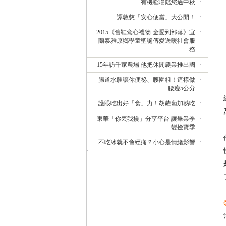
有機稻場陪您過中秋
譚敦慈「安心便當」大公開！
2015《舊鞋盒心禮物-金愛到部落》宜
蘭泰雅原鄉學童聖誕傳愛送暖社會服
務
15年訪千家農場 他把休閒農業推出國
腸道水腫讓你便祕、腰圍粗！這樣做
腰瘦5公分
護眼吃出好「食」力！胡蘿蔔加熱吃
東華「你丟我撿」分享平台 讓畢業季
變撿寶季
不吃冰就不會經痛？小心是情緒影響