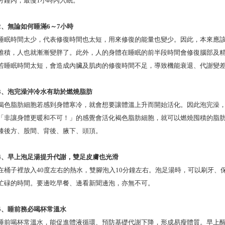
分鐘內，最慢1小時內入眠。
2、無論如何睡滿6～7小時
睡眠時間太少，代表修復時間也太短，用來修復的能量也變少。因此，本來應
堆積，人也就漸漸變胖了。此外，人的身體在睡眠的前半段時間會修復腦部及
若睡眠時間太短，會造成內臟及肌肉的修復時間不足，導致機能衰退、代謝變
3、泡完澡沖冷水有助於燃燒脂肪
褐色脂肪細胞若感到身體寒冷，就會想要讓體溫上升而開始活化。因此泡完澡
「非讓身體更暖和不可！」的感覺會活化褐色脂肪細胞，就可以燃燒囤積的脂
膝後方、股間、背後、腋下、頭頂。
4、早上泡足湯提升代謝，雙足皮膚也光滑
在桶子裡放入40度左右的熱水，雙腳泡入10分鐘左右。泡足湯時，可以刷牙、
忙碌的時間。要邊吃早餐、邊看新聞邊泡，亦無不可。
5、睡前務必喝杯常溫水
睡前喝杯常溫水，能促進體液循環、預防基礎代謝下降，形成易瘦體質。早上