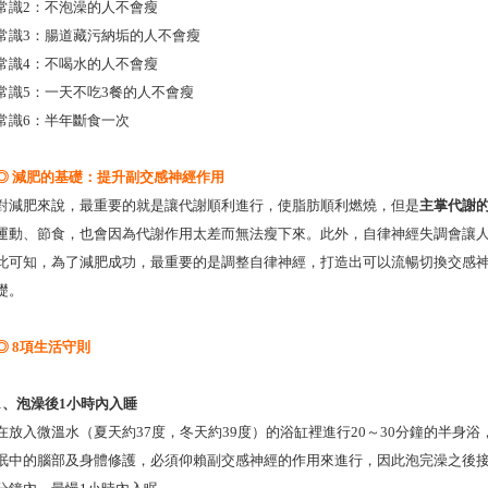
常識2：不泡澡的人不會瘦
常識3：腸道藏污納垢的人不會瘦
常識4：不喝水的人不會瘦
常識5：一天不吃3餐的人不會瘦
常識6：半年斷食一次
◎ 減肥的基礎：提升副交感神經作用
對減肥來說，最重要的就是讓代謝順利進行，使脂肪順利燃燒，但是
主掌代謝
運動、節食，也會因為代謝作用太差而無法瘦下來。此外，自律神經失調會讓
此可知，為了減肥成功，最重要的是調整自律神經，打造出可以流暢切換交感
礎。
◎ 8項生活守則
1、泡澡後1小時內入睡
在放入微溫水（夏天約37度，冬天約39度）的浴缸裡進行20～30分鐘的半身
眠中的腦部及身體修護，必須仰賴副交感神經的作用來進行，因此泡完澡之後接