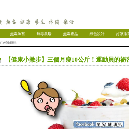
無毒魚畜
無毒農場
無毒產品
綠色設計
好讀推
員的祕密減肥法
【健康小撇步】三個月瘦10公斤！運動員的祕