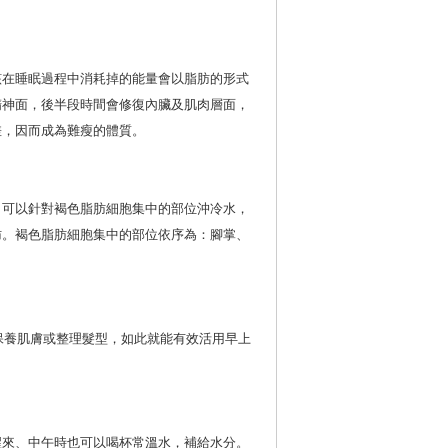
該在睡眠過程中消耗掉的能量會以脂肪的形式
精神面，後半段時間會修復內臟及肌肉層面，
差，因而成為難瘦的體質。
，可以針對褐色脂肪細胞集中的部位沖冷水，
肪。褐色脂肪細胞集中的部位依序為：腳掌、
保養肌膚或整理髮型，如此就能有效活用早上
醒來、中午時也可以喝杯常溫水，補給水分。