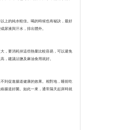
升以上的純水較佳。喝的時候也有秘訣，最好
變成尿液與汗水，排出體外。
較大，要消耗掉這些熱量比較容易，可以避免
太高，建議沾鹽及麻油食用就好。
達不到促進腸道健康的效果。相對地，睡前吃
活絡腸道好菌。如此一來，通常隔天起床時就