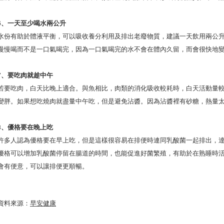
6、一天至少喝水兩公升
水份有助於體液平衡，可以吸收養分利用及排出老廢物質，建議一天飲用兩公
慢慢喝而不是一口氣喝完，因為一口氣喝完的水不會在體內久留，而會很快地
7、要吃肉就趁中午
若要吃肉，白天比晚上適合。與魚相比，肉類的消化吸收較耗時，白天活動量
變胖。如果想吃燒肉就盡量中午吃，但是避免沾醬。因為沾醬裡有砂糖，熱量
8、優格要在晚上吃
許多人認為優格要在早上吃，但是這樣很容易在排便時連同乳酸菌一起排出，
優格可以增加乳酸菌停留在腸道的時間，也能促進好菌繁殖，有助於在熟睡時
會有便意，可以讓排便更順暢。
資料來源：
早安健康