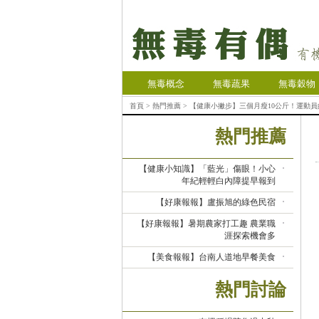
無毒概念
無毒蔬果
無毒穀物
首頁
>
熱門推薦
> 【健康小撇步】三個月瘦10公斤！運動
熱門推薦
【健康小知識】「藍光」傷眼！小心
年紀輕輕白內障提早報到
【好康報報】盧振旭的綠色民宿
【好康報報】暑期農家打工趣 農業職
涯探索機會多
【美食報報】台南人道地早餐美食
熱門討論