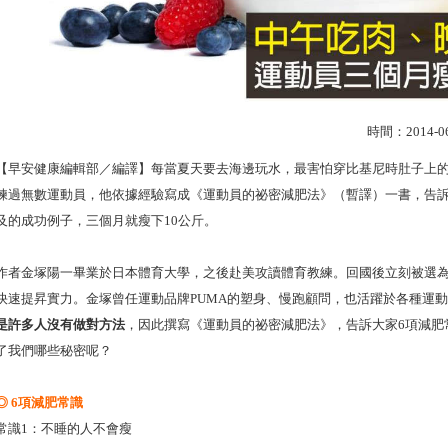
時間：2014
【早安健康編輯部／編譯】每當夏天要去海邊玩水，最害怕穿比基尼時肚子上
練過無數運動員，他依據經驗寫成《運動員的祕密減肥法》（暫譯）一書，告
及的成功例子，三個月就瘦下10公斤。
作者金塚陽一畢業於日本體育大學，之後赴美攻讀體育教練。回國後立刻被選
快速提昇實力。金塚曾任運動品牌PUMA的塑身、慢跑顧問，也活躍於各種運
是許多人沒有做對方法
，因此撰寫《運動員的祕密減肥法》，告訴大家6項減肥
了我們哪些秘密呢？
◎ 6項減肥常識
常識1：不睡的人不會瘦