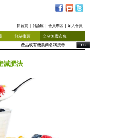
回首頁
│
討論區
│
會員專區
│
加入會員
薦
好站推薦
全省無毒市集
密減肥法