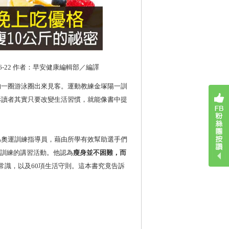
-06-22 作者：早安健康編輯部／編譯
的一圈游泳圈出來見客。運動教練金塚陽一訓
訴讀者其實只要改變生活習慣，就能像書中提
為奧運訓練指導員，藉由所學有效幫助選手們
動訓練的講習活動。他認為
瘦身並不困難，而
常識，以及60項生活守則。這本書究竟告訴