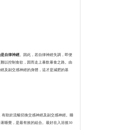
的是自律神經
。因此，若自律神經失調，即便
人難以控制食欲，因而走上暴飲暴食之路。由
神經及副交感神經的身體，這才是減肥的基
浴，有助於流暢切換交感神經及副交感神經。睡
著睡覺，是最有效的組合。最好在入浴後30