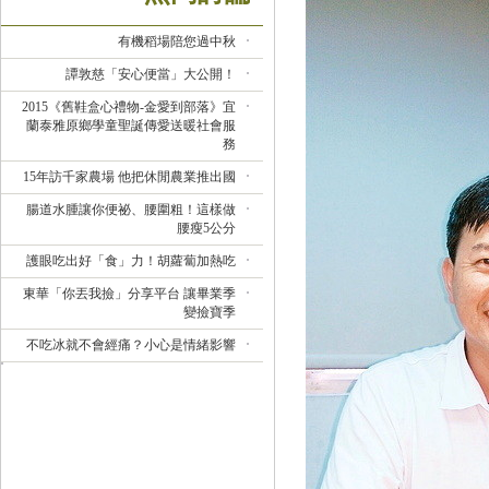
有機稻場陪您過中秋
譚敦慈「安心便當」大公開！
2015《舊鞋盒心禮物-金愛到部落》宜
蘭泰雅原鄉學童聖誕傳愛送暖社會服
務
15年訪千家農場 他把休閒農業推出國
腸道水腫讓你便祕、腰圍粗！這樣做
腰瘦5公分
護眼吃出好「食」力！胡蘿蔔加熱吃
東華「你丟我撿」分享平台 讓畢業季
變撿寶季
不吃冰就不會經痛？小心是情緒影響