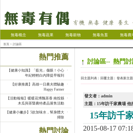
無毒概念
無毒蔬果
無毒穀物
無毒魚畜
無毒農
首頁
> 討論區
熱門推薦
討論區-- 熱門
【健康小知識】「藍光」傷眼！小心
年紀輕輕白內障提早報到
回主題列表
|
回覆主題
|
發表新主題
【好康推薦】高雄一日農夫體驗趣
Happy Farmer
發文者：admin
【活動報報】暖暖花博飄茶香 南投縣
木瓜與茶暨農特產品展售活動
主題：15年訪千家農場 
【健康小撇步】5款加味水，幫身體大
15年訪千
掃除
2015-08-17
熱門討論