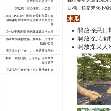
有機稻場陪您過中秋
目標，也是未來不變
譚敦慈「安心便當」大公開！
2015《舊鞋盒心禮物-金愛到部落》宜
木瓜
蘭泰雅原鄉學童聖誕傳愛送暖社會服
務
開放採果日
15年訪千家農場 他把休閒農業推出國
開放採果面積
腸道水腫讓你便祕、腰圍粗！這樣做
腰瘦5公分
開放採果人次
護眼吃出好「食」力！胡蘿蔔加熱吃
東華「你丟我撿」分享平台 讓畢業季
變撿寶季
不吃冰就不會經痛？小心是情緒影響