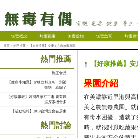
無毒概念
無毒蔬果
無毒穀物
無毒魚畜
無毒農
首頁
>
熱門推薦
> 【好康推薦】安康美之農無毒農園
熱門推薦
【好康推薦】安
御正食品
果園介紹
【健康小知識】含糖飲料真相 別被
「微糖」給騙了
在美濃靠近里港與高
【好康報報】暑期農家打工趣 農業職
涯探索機會多
美之農無毒農園」就
【活動報報】2019台灣燈會在屏東
有毒水困擾，造就了
熱門討論
時，就很討厭吃蔬果
種出非常安全的蔬果