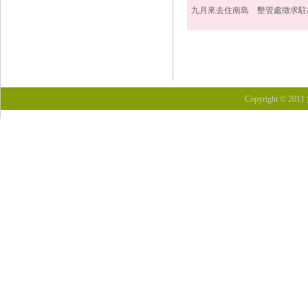
九月來去住南島 墾管處徵求駐
Copyright © 201