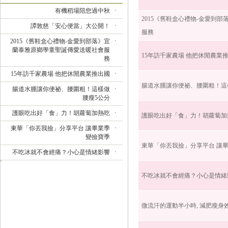
有機稻場陪您過中秋
2015《舊鞋盒心禮物-金愛到
譚敦慈「安心便當」大公開！
服務
2015《舊鞋盒心禮物-金愛到部落》宜
蘭泰雅原鄉學童聖誕傳愛送暖社會服
15年訪千家農場 他把休閒農業
務
15年訪千家農場 他把休閒農業推出國
腸道水腫讓你便祕、腰圍粗！這
腸道水腫讓你便祕、腰圍粗！這樣做
腰瘦5公分
護眼吃出好「食」力！胡蘿蔔加熱吃
護眼吃出好「食」力！胡蘿蔔加
東華「你丟我撿」分享平台 讓畢業季
變撿寶季
東華「你丟我撿」分享平台 讓
不吃冰就不會經痛？小心是情緒影響
不吃冰就不會經痛？小心是情緒
微流汗的運動半小時, 減肥瘦身