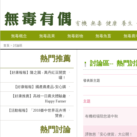
無毒概念
無毒蔬果
無毒穀物
無毒魚畜
無毒農
首頁
> 討論區
熱門推薦
討論區-- 熱門
【好康報報】隆之園 - 萬丹紅豆開賣
囉！
發表新主題
【好康報報】國產農產品-安心購
【好康推薦】高雄一日農夫體驗趣
Happy Farmer
主題
【活動報報】「2018臺中世界花卉博
覽會」
有機稻場陪您過中秋
熱門討論
譚敦慈「安心便當」大公開！