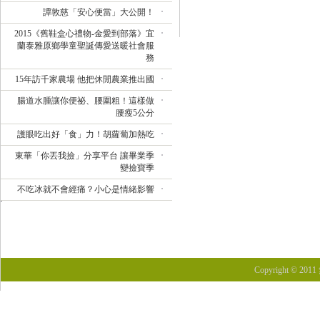
譚敦慈「安心便當」大公開！
2015《舊鞋盒心禮物-金愛到部落》宜
蘭泰雅原鄉學童聖誕傳愛送暖社會服
務
15年訪千家農場 他把休閒農業推出國
腸道水腫讓你便祕、腰圍粗！這樣做
腰瘦5公分
護眼吃出好「食」力！胡蘿蔔加熱吃
東華「你丟我撿」分享平台 讓畢業季
變撿寶季
不吃冰就不會經痛？小心是情緒影響
Copyright © 201