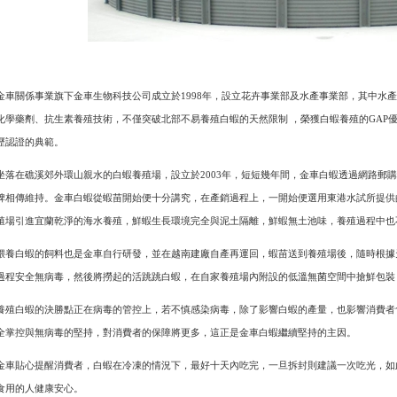
金車關係事業旗下金車生物科技公司成立於1998年，設立花卉事業部及水產事業部，其中水
化學藥劑、抗生素養殖技術，不僅突破北部不易養殖白蝦的天然限制 ，榮獲白蝦養殖的GAP
歷認證的典範。
坐落在礁溪郊外環山親水的白蝦養殖場，設立於2003年，短短幾年間，金車白蝦透過網路郵
碑相傳維持。金車白蝦從蝦苗開始便十分講究，在產銷過程上，一開始便選用東港水試所提供
殖場引進宜蘭乾淨的海水養殖，鮮蝦生長環境完全與泥土隔離，鮮蝦無土池味，養殖過程中也
餵養白蝦的飼料也是金車自行研發，並在越南建廠自產再運回，蝦苗送到養殖場後，隨時根據
過程安全無病毒，然後將撈起的活跳跳白蝦，在自家養殖場內附設的低溫無菌空間中搶鮮包裝
養殖白蝦的決勝點正在病毒的管控上，若不慎感染病毒，除了影響白蝦的產量，也影響消費者
全掌控與無病毒的堅持，對消費者的保障將更多，這正是金車白蝦繼續堅持的主因。
金車貼心提醒消費者，白蝦在冷凍的情況下，最好十天內吃完，一旦拆封則建議一次吃光，如
食用的人健康安心。