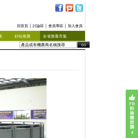
回首頁
│
討論區
│
會員專區
│
加入會員
薦
好站推薦
全省無毒市集