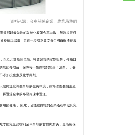
資料來源：金車關係企業、農業易遊網
產事業部以最先進的設施化養殖金車白蝦，無添加任何
優良養殖場認證，更進一步成為農委會全國白蝦產銷履
購，以及北部幾個台糖、興農超市的定點販售，仰賴口
的無病毒蝦苗，保障每一隻白蝦的出身「清白」，養
不添加抗生素及化學藥劑。
天候與溫度調整白蝦的生長環境，嚴格管控整個生產
，再透過金車的專屬冷凍車運送。
食用的健康 。因此，若能在白蝦的產銷過程中做到完
此才能完全品嚐到金車白蝦的甘甜與鮮美，更能確保