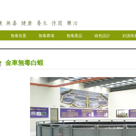
無毒魚畜
無毒農場
無毒產品
綠色設計
好讀推
金車無毒白蝦