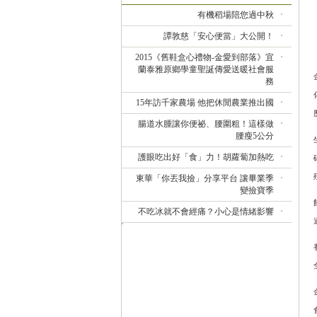
有機稻場陪您過中秋
譚敦慈「安心便當」大公開！
2015《舊鞋盒心禮物-金愛到部落》宜
蘭泰雅原鄉學童聖誕傳愛送暖社會服
務
15年訪千家農場 他把休閒農業推出國
腸道水腫讓你便祕、腰圍粗！這樣做
腰瘦5公分
護眼吃出好「食」力！胡蘿蔔加熱吃
東華「你丟我撿」分享平台 讓畢業季
變撿寶季
不吃冰就不會經痛？小心是情緒影響