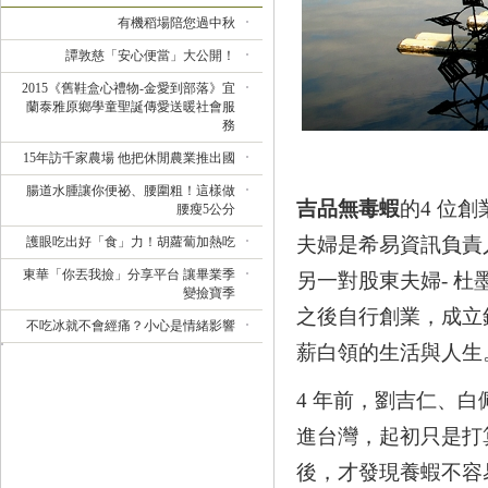
有機稻場陪您過中秋
譚敦慈「安心便當」大公開！
2015《舊鞋盒心禮物-金愛到部落》宜
蘭泰雅原鄉學童聖誕傳愛送暖社會服
務
15年訪千家農場 他把休閒農業推出國
腸道水腫讓你便祕、腰圍粗！這樣做
吉品無毒蝦
的4 位
腰瘦5公分
夫婦是希易資訊負責
護眼吃出好「食」力！胡蘿蔔加熱吃
東華「你丟我撿」分享平台 讓畢業季
另一對股東夫婦- 
變撿寶季
之後自行創業，成立
不吃冰就不會經痛？小心是情緒影響
薪白領的生活與人生
4 年前，劉吉仁、
進台灣，起初只是打
後，才發現養蝦不容