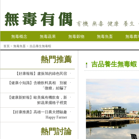
無毒概念
無毒蔬果
無毒穀物
無毒魚畜
無毒農
首頁
>
無毒魚畜
> 吉品養生無毒蝦
熱門推薦
吉品養生無毒蝦
【好康報報】盧振旭的綠色民宿
【健康小知識】含糖飲料真相 別被
「微糖」給騙了
【健康新鮮報】歐美瘋有機飲食，新
鮮蔬果擺格子裡賣
【好康推薦】高雄一日農夫體驗趣
Happy Farmer
熱門討論