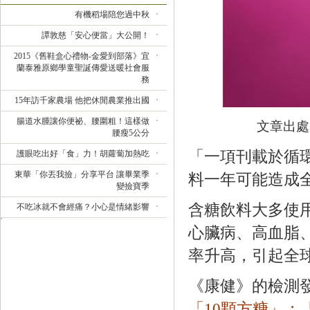
有機稻場陪您過中秋
譚敦慈「安心便當」大公開！
2015《舊鞋盒心禮物-金愛到部落》宜
蘭泰雅原鄉學童聖誕傳愛送暖社會服
務
15年訪千家農場 他把休閒農業推出國
腸道水腫讓你便祕、腰圍粗！這樣做
文章出處
腰瘦5公分
「一項刊載於循環雜
護眼吃出好「食」力！胡蘿蔔加熱吃
東華「你丟我撿」分享平台 讓畢業季
料一年可能造成全球1
變撿寶季
含糖飲料大多使
不吃冰就不會經痛？小心是情緒影響
心臟病、高血脂
率升高，引起全
《康健》的檢測
「10顆方糖」；