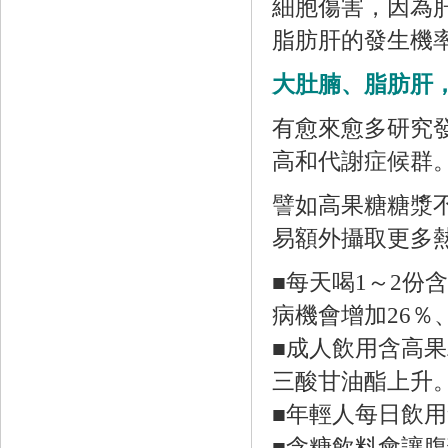
細胞傷害，因為
脂肪肝的發生機
大肚腩、脂肪肝
有愈來愈多研究
高和代謝症候群
譬如高果糖糖漿
易額外攝取更多
■每天喝1～2
病機會增加26％
■成人飲用含高
三酸甘油酯上升
■年輕人每日飲
■含糖飲料會讓腹