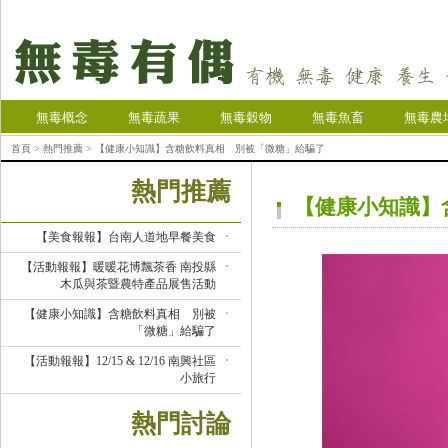
無毒概念
無毒蔬果
無毒穀物
無毒魚畜
無毒農
首頁
>
熱門推薦
> 【健康小知識】含糖飲料真相 別被「微糖」給騙了
熱門推薦
【健康小知識】
【美食報報】台南人道地早餐美食
【活動報報】暖暖花博飄茶香 南投縣
木瓜與茶暨農特產品展售活動
【健康小知識】含糖飲料真相 別被
「微糖」給騙了
【活動報報】12/15 & 12/16 南興社區
小旅行
熱門討論