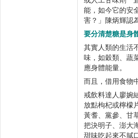
或人工甘味劑一
能，如今它的安
害？」陳炳輝認
要分清楚糖是身
其實人類的生活
味，如穀類、蔬
應身體能量。
而且，借用食物
戒飲料達人廖婉
放點枸杞或檸檬
黃耆、黨參、甘
把決明子、澎大
甜味吃起來不膩