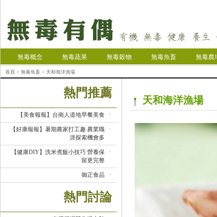
無毒概念
無毒蔬果
無毒穀物
無毒魚畜
無毒農
首頁
>
無毒魚畜
> 天和海洋漁場
熱門推薦
天和海洋漁場
【美食報報】台南人道地早餐美食
【好康報報】暑期農家打工趣 農業職
涯探索機會多
【健康DIY】洗米煮飯小技巧 營養保
留更完整
御正食品
熱門討論