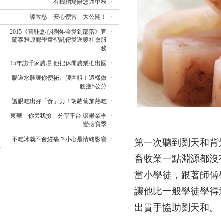
有機稻場陪您過中秋
譚敦慈「安心便當」大公開！
2015《舊鞋盒心禮物-金愛到部落》宜
蘭泰雅原鄉學童聖誕傳愛送暖社會服
務
15年訪千家農場 他把休閒農業推出國
腸道水腫讓你便祕、腰圍粗！這樣做
腰瘦5公分
護眼吃出好「食」力！胡蘿蔔加熱吃
東華「你丟我撿」分享平台 讓畢業季
變撿寶季
不吃冰就不會經痛？小心是情緒影響
第一次聽到劉天和背
畜牧業一點淵源都沒
當小學徒，跟著師傅
讓他比一般學徒學得
出貴手協助劉天和。