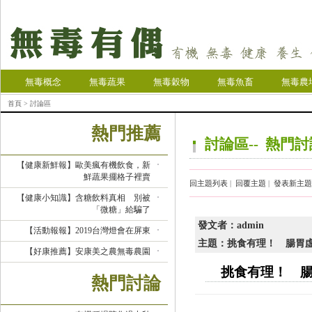
無毒概念
無毒蔬果
無毒穀物
無毒魚畜
無毒農
首頁
> 討論區
熱門推薦
討論區-- 熱門
【健康新鮮報】歐美瘋有機飲食，新
鮮蔬果擺格子裡賣
回主題列表
|
回覆主題
|
發表新主題
【健康小知識】含糖飲料真相 別被
「微糖」給騙了
發文者：admin
【活動報報】2019台灣燈會在屏東
主題：挑食有理！ 腸胃
【好康推薦】安康美之農無毒農園
挑食有理！ 
熱門討論