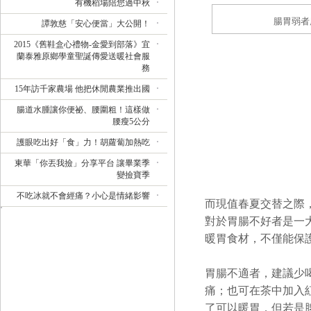
有機稻場陪您過中秋
腸胃弱者
譚敦慈「安心便當」大公開！
2015《舊鞋盒心禮物-金愛到部落》宜
蘭泰雅原鄉學童聖誕傳愛送暖社會服
務
15年訪千家農場 他把休閒農業推出國
腸道水腫讓你便祕、腰圍粗！這樣做
腰瘦5公分
護眼吃出好「食」力！胡蘿蔔加熱吃
東華「你丟我撿」分享平台 讓畢業季
變撿寶季
不吃冰就不會經痛？小心是情緒影響
而現值春夏交替之際
對於胃腸不好者是一
暖胃食材，不僅能保
胃腸不適者，建議少
痛；也可在茶中加入
了可以暖胃，但若是